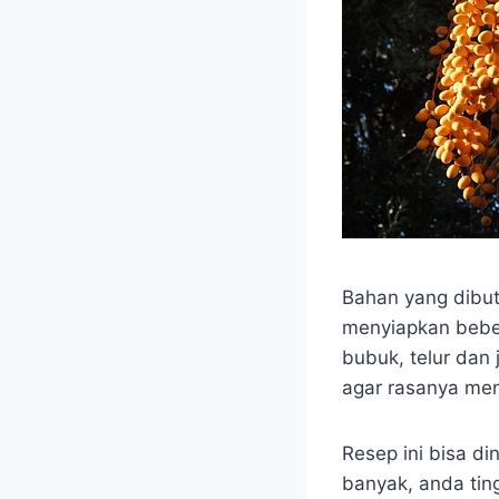
Bahan yang dibut
menyiapkan bebera
bubuk, telur dan
agar rasanya men
Resep ini bisa di
banyak, anda tin