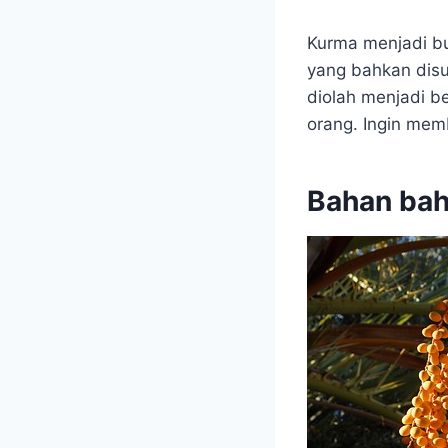
Kurma menjadi bu
yang bahkan disu
diolah menjadi b
orang. Ingin mem
Bahan bah