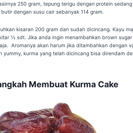
asirnya 250 gram, tepung terigu dengan protein sedang
3 butir dengan susu cair sebanyak 114 gram.
uhkan kisaran 200 gram dan sudah dicincang. Kayu man
itar ½ sdt. Jika anda ingin menambahkan brown sugar
saja. Aromanya akan harum jika ditambahkan dengan va
bih yummy, kurma yang telah dicincang bisa direndam 
langkah Membuat Kurma Cake