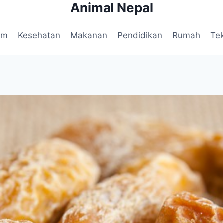
Animal Nepal
am
Kesehatan
Makanan
Pendidikan
Rumah
Te