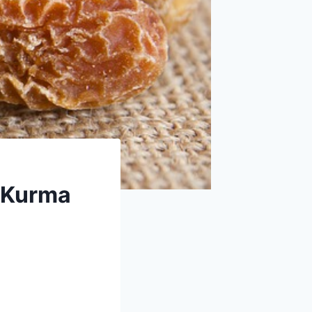
p Kurma