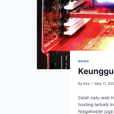
BISNIS
Keunggul
By
Ibra
May 11, 20
Salah satu web h
hosting terbaik I
Niagahoster juga