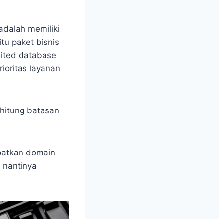
adalah memiliki
tu paket bisnis
mited database
ioritas layanan
hitung batasan
patkan domain
g nantinya