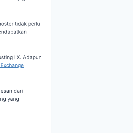
oster tidak perlu
mendapatkan
sting IIX. Adapun
t Exchange
sesan dari
ing yang