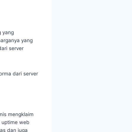
g yang
harganya yang
ari server
orma dari server
snis mengklaim
a uptime web
itas dan juga