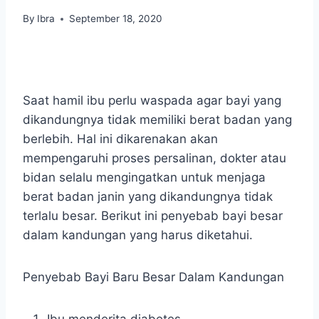
By
Ibra
September 18, 2020
Saat hamil ibu perlu waspada agar bayi yang
dikandungnya tidak memiliki berat badan yang
berlebih. Hal ini dikarenakan akan
mempengaruhi proses persalinan, dokter atau
bidan selalu mengingatkan untuk menjaga
berat badan janin yang dikandungnya tidak
terlalu besar. Berikut ini penyebab bayi besar
dalam kandungan yang harus diketahui.
Penyebab Bayi Baru Besar Dalam Kandungan