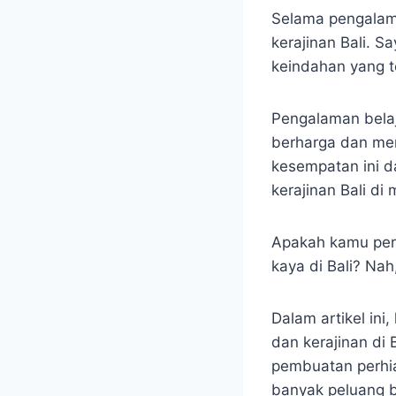
Selama pengalama
kerajinan Bali. S
keindahan yang t
Pengalaman belaj
berharga dan men
kesempatan ini d
kerajinan Bali di
Apakah kamu pern
kaya di Bali? Na
Dalam artikel in
dan kerajinan di B
pembuatan perhia
banyak peluang b