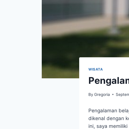
WISATA
Pengalam
By
Gregoria
Septem
Pengalaman belaja
dikenal dengan k
ini, saya memilik