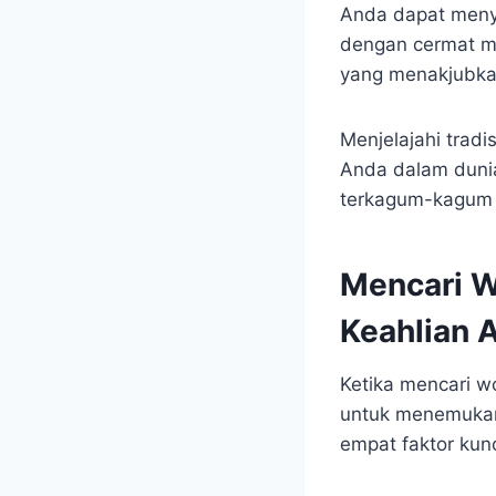
Anda dapat menya
dengan cermat m
yang menakjubkan
Menjelajahi trad
Anda dalam dunia 
terkagum-kagum d
Mencari W
Keahlian 
Ketika mencari w
untuk menemukan 
empat faktor kun