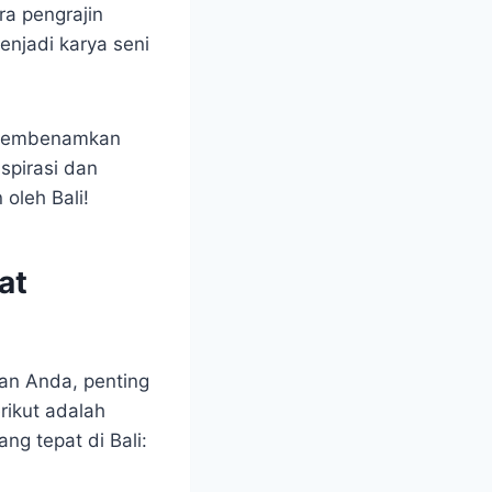
a pengrajin
njadi karya seni
an membenamkan
spirasi dan
oleh Bali!
at
an Anda, penting
rikut adalah
ng tepat di Bali: