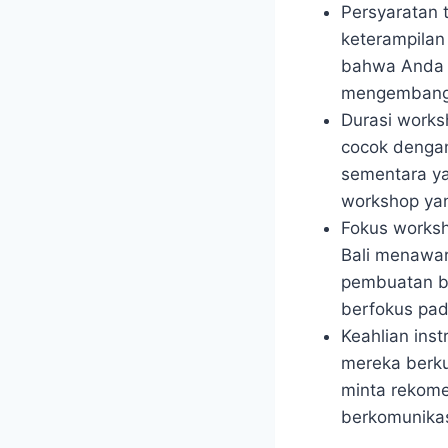
Persyaratan 
keterampilan
bahwa Anda 
mengembangka
Durasi works
cocok denga
sementara ya
workshop yan
Fokus worksh
Bali menawark
pembuatan b
berfokus pad
Keahlian inst
mereka berku
minta rekome
berkomunikas