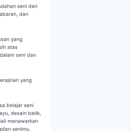
indahan seni dan
esabaran, dan
asan yang
sih atas
 dalam seni dan
erajinan yang
a belajar seni
kayu, desain batik,
 Bali menawarkan
pilan senimu.