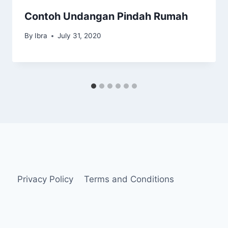
Contoh Undangan Pindah Rumah
By
Ibra
July 31, 2020
Privacy Policy
Terms and Conditions