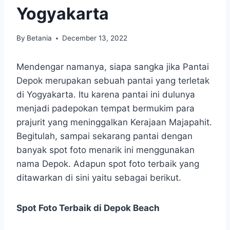
Yogyakarta
By
Betania
December 13, 2022
Mendengar namanya, siapa sangka jika Pantai
Depok merupakan sebuah pantai yang terletak
di Yogyakarta. Itu karena pantai ini dulunya
menjadi padepokan tempat bermukim para
prajurit yang meninggalkan Kerajaan Majapahit.
Begitulah, sampai sekarang pantai dengan
banyak spot foto menarik ini menggunakan
nama Depok. Adapun spot foto terbaik yang
ditawarkan di sini yaitu sebagai berikut.
Spot Foto Terbaik di Depok Beach