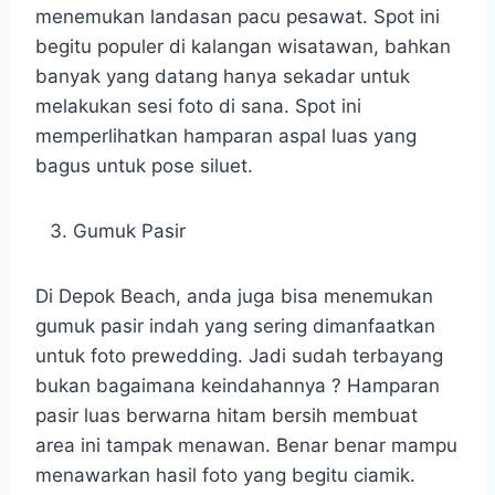
menemukan landasan pacu pesawat. Spot ini
begitu populer di kalangan wisatawan, bahkan
banyak yang datang hanya sekadar untuk
melakukan sesi foto di sana. Spot ini
memperlihatkan hamparan aspal luas yang
bagus untuk pose siluet.
Gumuk Pasir
Di Depok Beach, anda juga bisa menemukan
gumuk pasir indah yang sering dimanfaatkan
untuk foto prewedding. Jadi sudah terbayang
bukan bagaimana keindahannya ? Hamparan
pasir luas berwarna hitam bersih membuat
area ini tampak menawan. Benar benar mampu
menawarkan hasil foto yang begitu ciamik.