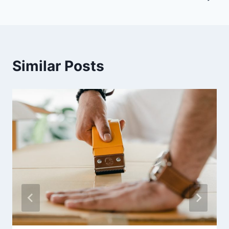
Similar Posts