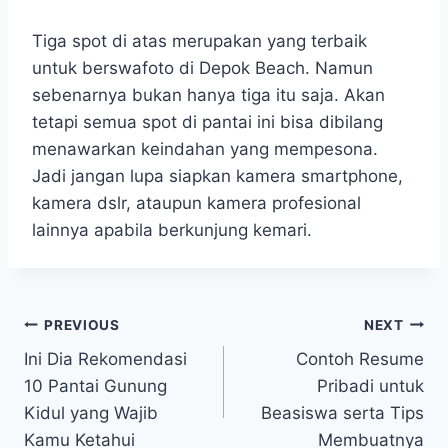
Tiga spot di atas merupakan yang terbaik
untuk berswafoto di Depok Beach. Namun
sebenarnya bukan hanya tiga itu saja. Akan
tetapi semua spot di pantai ini bisa dibilang
menawarkan keindahan yang mempesona.
Jadi jangan lupa siapkan kamera smartphone,
kamera dslr, ataupun kamera profesional
lainnya apabila berkunjung kemari.
Post
PREVIOUS
NEXT
Ini Dia Rekomendasi
Contoh Resume
navigation
10 Pantai Gunung
Pribadi untuk
Kidul yang Wajib
Beasiswa serta Tips
Kamu Ketahui
Membuatnya