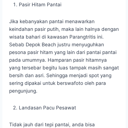
Pasir Hitam Pantai
Jika kebanyakan pantai menawarkan
keindahan pasir putih, maka lain halnya dengan
wisata bahari di kawasan Parangtritis ini.
Sebab Depok Beach justru menyuguhkan
pesona pasir hitam yang lain dari pantai pantai
pada umumnya. Hamparan pasir hitamnya
yang tersebar begitu luas tampak masih sangat
bersih dan asri. Sehingga menjadi spot yang
sering dipakai untuk berswafoto oleh para
pengunjung.
Landasan Pacu Pesawat
Tidak jauh dari tepi pantai, anda bisa