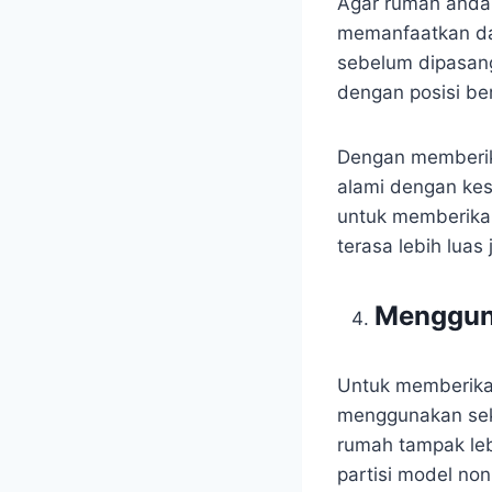
Agar rumah anda 
memanfaatkan da
sebelum dipasang
dengan posisi be
Dengan memberika
alami dengan kes
untuk memberikan
terasa lebih luas 
Mengguna
Untuk memberika
menggunakan seka
rumah tampak le
partisi model n