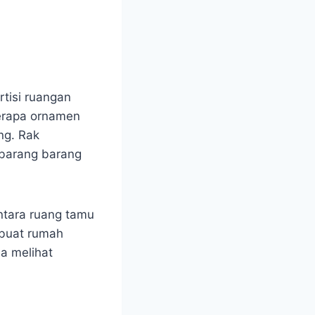
tisi ruangan
berapa ornamen
ng. Rak
 barang barang
ntara ruang tamu
mbuat rumah
sa melihat