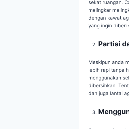
sekat ruangan. C
melingkar meling
dengan kawat agar
yang ingin diber
Partisi 
Meskipun anda me
lebih rapi tanpa
menggunakan sek
dibersihkan. Ten
dan juga lantai 
Menggun