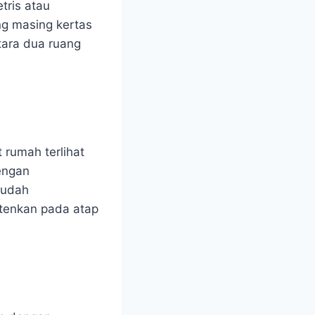
tris atau
ng masing kertas
ntara dua ruang
 rumah terlihat
engan
mudah
atenkan pada atap