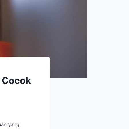
g Cocok
luas yang