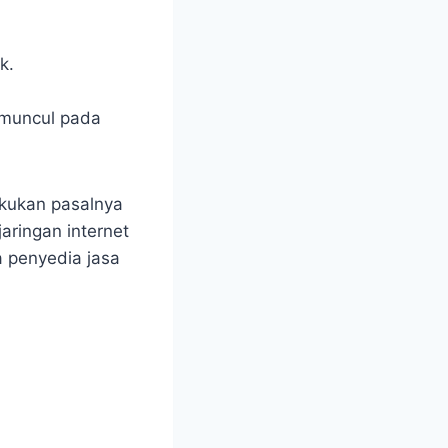
k.
 muncul pada
akukan pasalnya
aringan internet
a penyedia jasa