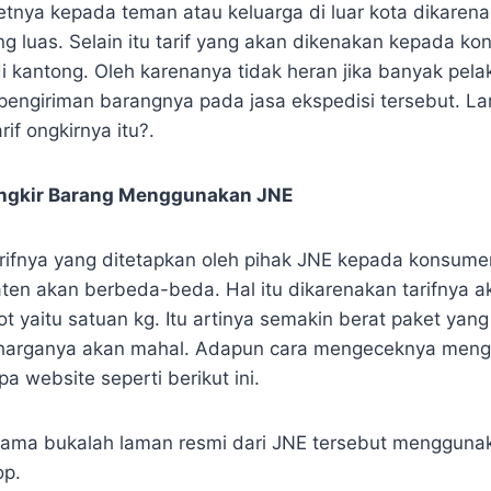
tnya kepada teman atau keluarga di luar kota dikaren
g luas. Selain itu tarif yang akan dikenakan kepada k
di kantong. Oleh karenanya tidak heran jika banyak pe
engiriman barangnya pada jasa ekspedisi tersebut. L
if ongkirnya itu?.
Ongkir Barang Menggunakan JNE
rifnya yang ditetapkan oleh pihak JNE kepada konsume
ten akan berbeda-beda. Hal itu dikarenakan tarifnya a
t yaitu satuan kg. Itu artinya semakin berat paket yan
 harganya akan mahal. Adapun cara mengeceknya men
pa website seperti berikut ini.
tama bukalah laman resmi dari JNE tersebut menggun
op.