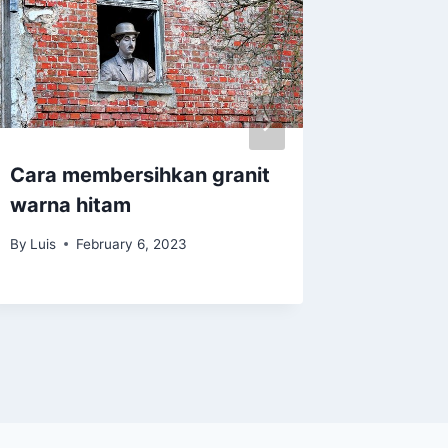
Cara membersihkan granit
Cara M
warna hitam
Kudapa
Sarapa
By
Luis
February 6, 2023
By
Luis
J