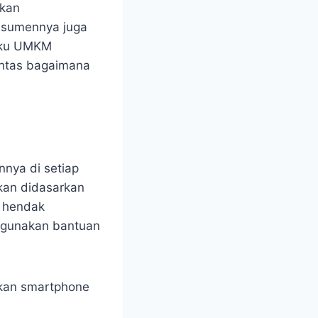
akan
onsumennya juga
laku UMKM
antas bagaimana
nnya di setiap
kan didasarkan
g hendak
ggunakan bantuan
akan smartphone