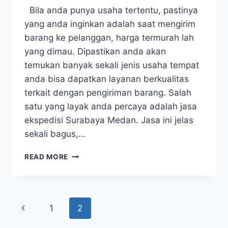
Bila anda punya usaha tertentu, pastinya
yang anda inginkan adalah saat mengirim
barang ke pelanggan, harga termurah lah
yang dimau. Dipastikan anda akan
temukan banyak sekali jenis usaha tempat
anda bisa dapatkan layanan berkualitas
terkait dengan pengiriman barang. Salah
satu yang layak anda percaya adalah jasa
ekspedisi Surabaya Medan. Jasa ini jelas
sekali bagus,…
EKSPEDISI
READ MORE
SURABAYA
MEDAN,
SAATNYA
DAPATKAN
Page
Previous
1
2
PERUSAHAAN
YANG
Page